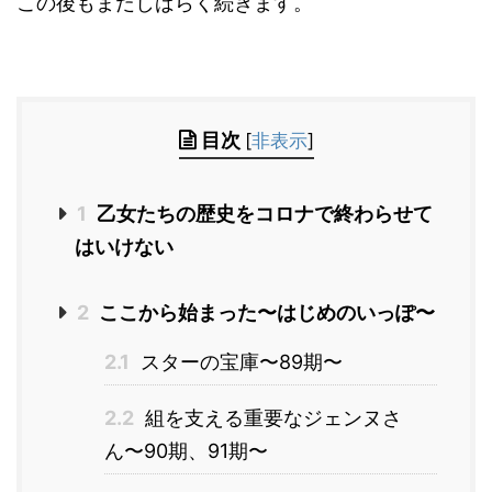
この後もまだしばらく続きます。
目次
[
非表示
]
1
乙女たちの歴史をコロナで終わらせて
はいけない
2
ここから始まった〜はじめのいっぽ〜
2.1
スターの宝庫〜89期〜
2.2
組を支える重要なジェンヌさ
ん〜90期、91期〜