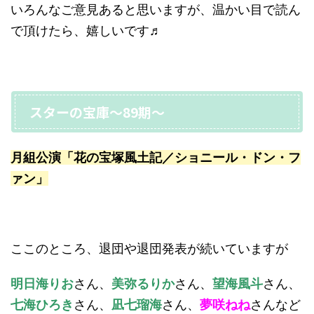
いろんなご意見あると思いますが、温かい目で読ん
で頂けたら、嬉しいです♬
スターの宝庫〜89期〜
月組公演「花の宝塚風土記／ショニール・ドン・フ
ァン」
ここのところ、退団や退団発表が続いていますが
明日海りお
さん、
美弥るりか
さん、
望海風斗
さん、
七海ひろき
さん、
凪七瑠海
さん、
夢咲ねね
さんなど