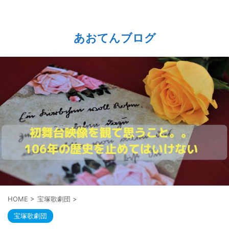
あおてんブログ
HOME
>
宝塚歌劇団
>
宝塚歌劇団