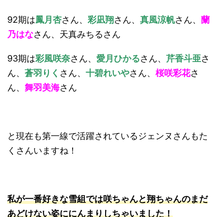
92期は
鳳月杏
さん、
彩凪翔
さん、
真風涼帆
さん、
蘭
乃はな
さん、天真みちるさん
93期は
彩風咲奈
さん、
愛月ひかる
さん、
芹香斗亜
さ
ん、
蒼羽りく
さん、
十碧れいや
さん、
桜咲彩花
さ
ん、
舞羽美海
さん
と現在も第一線で活躍されているジェンヌさんもた
くさんいますね！
私が一番好きな雪組では咲ちゃんと翔ちゃんのまだ
あどけない姿ににんまりしちゃいました！