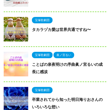
宝塚歌劇団
タカラヅカ愛は世界共通ですね〜
宝塚歌劇団
眞ノ宮るい
ことばの泉夜明けの序曲眞ノ宮るいの成
長に感涙
宝塚歌劇団
卒業されてから知った明日海りおさんの
いろいろな想い