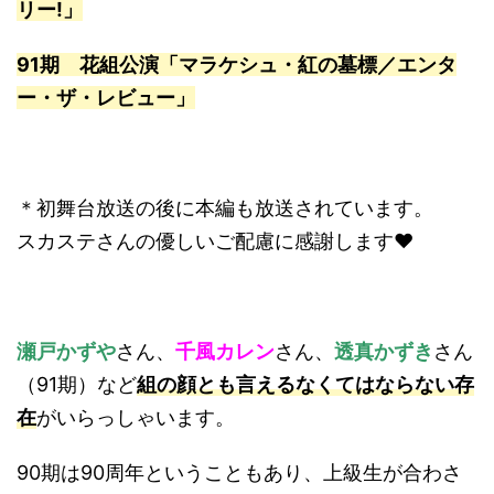
リー!」
91期 花組公演「マラケシュ・紅の墓標／エンタ
ー・ザ・レビュー」
＊初舞台放送の後に本編も放送されています。
スカステさんの優しいご配慮に感謝します❤︎
瀬戸かずや
さん、
千風カレン
さん、
透真かずき
さん
（91期）など
組の顔とも言えるなくてはならない存
在
がいらっしゃいます。
90期は90周年ということもあり、上級生が合わさ