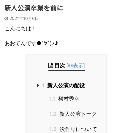
新人公演卒業を前に
2021年10月6日
こんにちは！
あおてんです●´∀`)ﾉ♪
目次
[
非表示
]
1
新人公演の配役
1.1
槇村秀幸
1.2
新人公演トーク
1.3
役作りについて