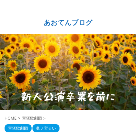
あおてんブログ
HOME
>
宝塚歌劇団
>
宝塚歌劇団
眞ノ宮るい