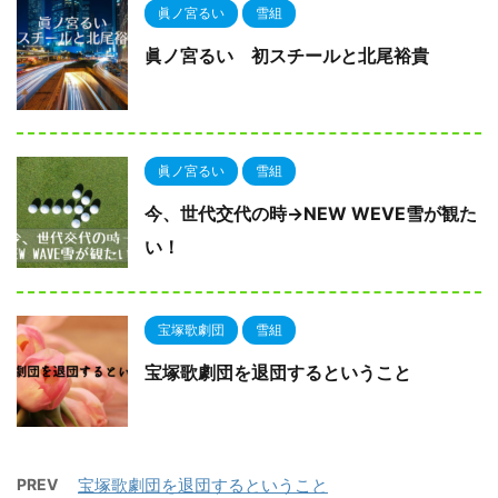
眞ノ宮るい
雪組
眞ノ宮るい 初スチールと北尾裕貴
眞ノ宮るい
雪組
今、世代交代の時→NEW WEVE雪が観た
い！
宝塚歌劇団
雪組
宝塚歌劇団を退団するということ
PREV
宝塚歌劇団を退団するということ