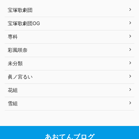
宝塚歌劇団
宝塚歌劇団OG
専科
彩風咲奈
未分類
眞ノ宮るい
花組
雪組
あおてんブログ