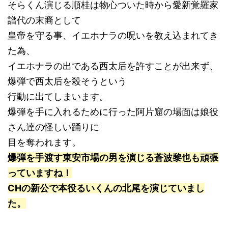
そらくん演じる順桂は物心ついた時から愛新覚羅家
譜代の末裔として
皇帝を守る事、イエホナラの呪いを教え込まれてき
た為、
イエホナラの出である西太后を許すことが出来ず、
爆弾で西太后を殺そうという
行動に出てしまいます。
爆弾を手に入れるために行った阿片窟の場面は娘役
さん達の怪しい踊りに
目を奪われます。
爆弾を手渡す東安市場の男を演じる蒼波黎也も頑張
っていますね！
CHの新公で本役るいくんの北尾を演じていまし
た。