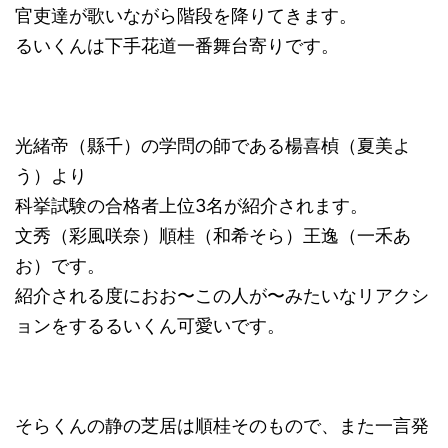
官吏達が歌いながら階段を降りてきます。
るいくんは下手花道一番舞台寄りです。
光緒帝（縣千）の学問の師である楊喜楨（夏美よ
う）より
科挙試験の合格者上位3名が紹介されます。
文秀（彩風咲奈）順桂（和希そら）王逸（一禾あ
お）です。
紹介される度におお〜この人が〜みたいなリアクシ
ョンをするるいくん可愛いです。
そらくんの静の芝居は順桂そのもので、また一言発