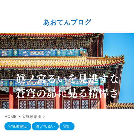
あおてんブログ
HOME
>
宝塚歌劇団
>
宝塚歌劇団
眞ノ宮るい
雪組