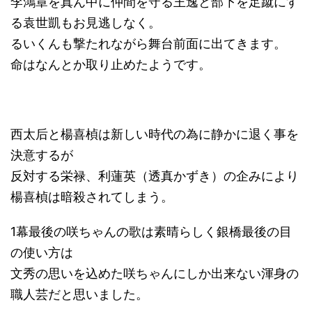
李鴻章を真ん中に仲間を守る王逸と部下を足蹴にす
る袁世凱もお見逃しなく。
るいくんも撃たれながら舞台前面に出てきます。
命はなんとか取り止めたようです。
西太后と楊喜楨は新しい時代の為に静かに退く事を
決意するが
反対する栄禄、利蓮英（透真かずき）の企みにより
楊喜楨は暗殺されてしまう。
1幕最後の咲ちゃんの歌は素晴らしく銀橋最後の目
の使い方は
文秀の思いを込めた咲ちゃんにしか出来ない渾身の
職人芸だと思いました。