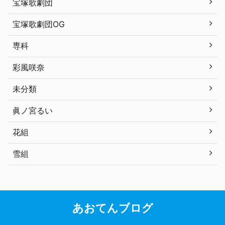
宝塚歌劇団
宝塚歌劇団OG
専科
彩風咲奈
未分類
眞ノ宮るい
花組
雪組
あおてんブログ