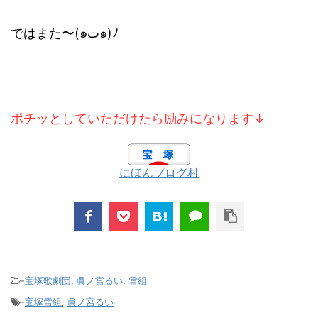
ではまた〜(๑ت๑)ﾉ
ポチッとしていただけたら励みになります↓
にほんブログ村
-
宝塚歌劇団
,
眞ノ宮るい
,
雪組
-
宝塚雪組
,
眞ノ宮るい