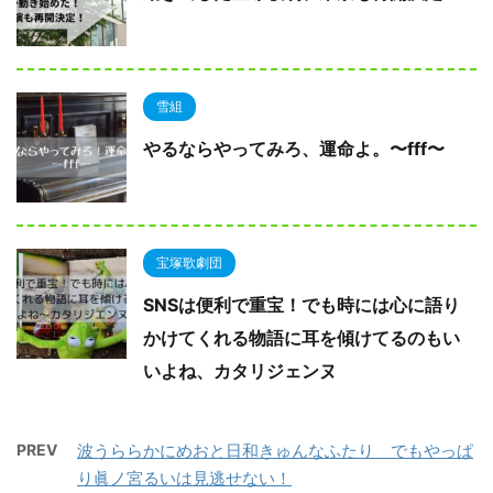
雪組
やるならやってみろ、運命よ。〜fff〜
宝塚歌劇団
SNSは便利で重宝！でも時には心に語り
かけてくれる物語に耳を傾けてるのもい
いよね、カタリジェンヌ
PREV
波うららかにめおと日和きゅんなふたり でもやっぱ
り眞ノ宮るいは見逃せない！