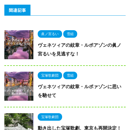
関連記事
眞ノ宮るい
雪組
ヴェネツィアの紋章・ルポアゾンの眞ノ
宮るいを見逃すな！
宝塚歌劇団
雪組
ヴェネツィアの紋章・ルポァゾンに思い
を馳せて
宝塚歌劇団
動き出した宝塚歌劇、東京も再開決定！