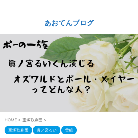
あおてんブログ
HOME
>
宝塚歌劇団
>
宝塚歌劇団
眞ノ宮るい
雪組