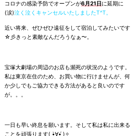
コロナの感染予防でオープンが
6月21日
に延期に
(涙)
泣く泣くキャンセルいたしましたT^T。
近い将来、ぜひぜひ遠征をして宿泊してみたいです
☆彡きっと素敵なんだろうなぁ〜。
宝塚大劇場の周辺のお店も瀕死の状況のようです。
私は東京在住のため、お買い物に行けませんが、何
か少しでもご協力できる方法があると良いのです
が。。。
一日も早い終息を願います。そして私は私に出来る
ことを頑張ります( •̀∀•́ )✧