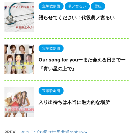
宝塚歌劇団
眞ノ宮るい
雪組
語らせてください！代役眞ノ宮るい
宝塚歌劇団
Our song for youーまた会える日までー
『青い星の上で』
宝塚歌劇団
入り出待ちは本当に魅力的な場所
PREV
タカラヅカ愛は世界共通ですね〜