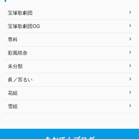
宝塚歌劇団
宝塚歌劇団OG
専科
彩風咲奈
未分類
眞ノ宮るい
花組
雪組