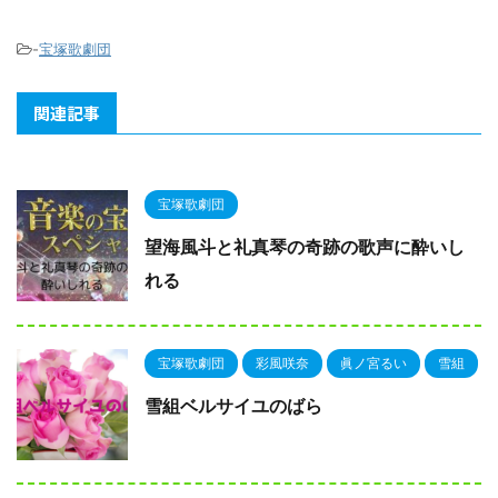
-
宝塚歌劇団
関連記事
宝塚歌劇団
望海風斗と礼真琴の奇跡の歌声に酔いし
れる
宝塚歌劇団
彩風咲奈
眞ノ宮るい
雪組
雪組ベルサイユのばら